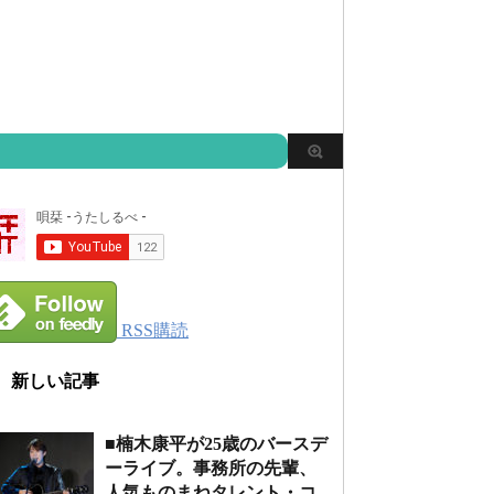
RSS購読
新しい記事
■楠木康平が25歳のバースデ
ーライブ。事務所の先輩、
人気ものまねタレント・コ