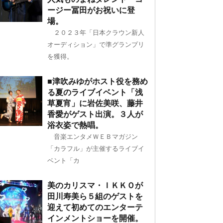
ージー冨田がお祝いに登
場。
２０２３年「日本クラウン新人
オーディション」で準グランプリ
を獲得。
■津吹みゆがホスト役を務め
る夏のライブイベント「浅
草夏宵」に岩佐美咲、藤井
香愛がゲスト出演。３人が
浴衣姿で熱唱。
音楽エンタメＷＥＢマガジン
「カラフル」が主催するライブイ
ベント「カ
美のカリスマ・ＩＫＫＯが
田川寿美ら５組のゲストを
迎えて初めてのエンターテ
インメントショーを開催。