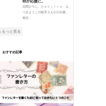
郎が応援に。
北岡ひろし、ｋｅｎｊｉｒｏ、な
つきようこの歌手３人が25日夜、
東京・
→もっと見る
おすすめ記事