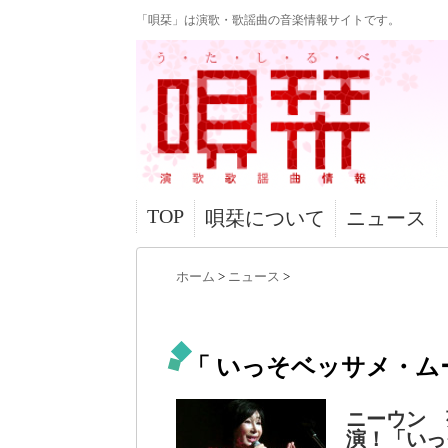
「唄栞」は演歌・歌謡曲の音楽情報サイトです。
TOP
唄栞について
ニュース
ホーム
>
ニュース
>
「 いっそベッサメ・ムー
ニーウン 
演！「いっ