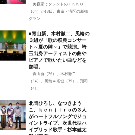
美容家でタレントのＩＫＫＯ
（64）が18日、東京・港区の新橋
グラン
■青山新、木村徹二、風輪の
３組が「歌の祭典コンサー
ト～夏の陣～」で競演。埼
玉出身アーティストの曲や
ピアノで歌いたい曲などを
熱唱。
青山新（26）、木村徹二
（34）、風輪＝拓也（39）、翔司
（41）
北岡ひろし、なつきよう
こ、ｋｅｎｊｉｒｏの３人
がハートフルソングでジョ
イントライブ。次世代型ハ
イブリッド歌手・杉本健太