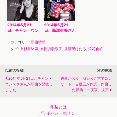
2014年5月21
2014年5月21
日、チャン・ウン
日、島津亜矢さん
スクさんが新曲を
が新曲を発売しま
発売しました！
した！
カテゴリー:
新曲情報
タグ:
上杉香緒里
,
女性演歌歌手
,
居酒屋ほたる
,
浪花化粧
以前の投稿
次の投稿
2014年5月21日、チャン・
香西かおり 渋谷公会堂でコン
ウンスクさんが新曲を発売し
サート 吉幾三が作詞・作曲し
ました！
た新曲「一夜宿」披露
唄栞とは
プライバシーポリシー