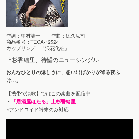
作詞：里村龍一 作曲：徳久広司
商品番号：TECA-12524
カップリング：「浪花化粧」
上杉香緒里、待望のニューシングル
おんなひとりの淋しさに、想い出ばかりが降る夜ふ
け…。
【携帯で演歌】ではこの楽曲を配信中！！
・
「居酒屋ほたる」上杉香緒里
※アンドロイド端末のみ対応