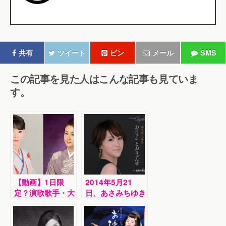
共有
ツイート
ピン
メール
SMS
この記事を見た人はこんな記事も見ていま
す。
【動画】1日限
2014年5月21
定？演歌歌手・大
日、あさみちゆき
石まどか＆上杉香
さんが新曲を発売
緒里が女将デュオ
しました！
を結成