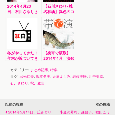
2014年4月23
【石川さゆり×椎
日、石川さゆりさ
名林檎】異色のコ
んが新しいアルバ
ラボ！聴かなきゃ
ムを発売しまし
損する「暗夜の心
た！
中立て」の魅力
【PVも絶賛】
冬がやってきた！
【携帯で演歌】
年末が近づいてき
2014年4月 演歌
たので、紅白歌合
ダウンロードラン
戦に出場した演歌
キング！！
カテゴリー:
まとめ記事
,
特集
歌手をまとめてみ
タグ:
出光仁美
,
坂本冬美
,
天童よしみ
,
岩佐美咲
,
川中美幸
,
ました！
石川さゆり
,
秋川雅史
以前の投稿
次の投稿
2014年5月14日、丘みどり
小金沢昇司、森昌子、福田こう