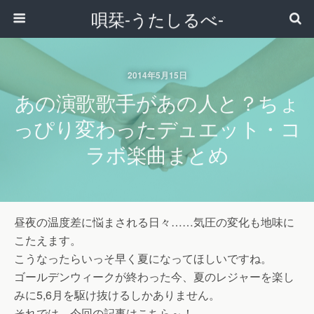
唄栞-うたしるべ-
2014年5月15日
あの演歌歌手があの人と？ちょ
っぴり変わったデュエット・コ
ラボ楽曲まとめ
昼夜の温度差に悩まされる日々……気圧の変化も地味に
こたえます。
こうなったらいっそ早く夏になってほしいですね。
ゴールデンウィークが終わった今、夏のレジャーを楽し
みに5,6月を駆け抜けるしかありません。
それでは、今回の記事はこちら～！