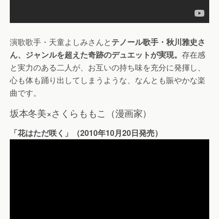
演歌歌手・天童よしみさんと
テノール歌手・秋川雅史さ
ん、ジャンルを超えた奇跡のデュエットが実現。
存在感
と実力のある二人が、お互いの持ち味を充分に発揮し、
心も体も踊り出してしまうような、なんとも賑やかな楽
曲です。
坂本冬美×さくらももこ（漫画家）
「花はただ咲く」（2010年10月20日発売）