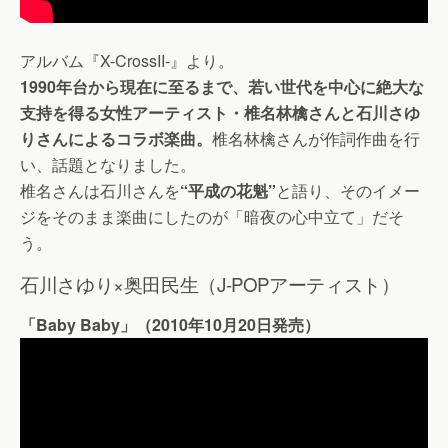
アルバム『X-CrossII-』より。
1990年台から現在に至るまで、若い世代を中心に絶大な
支持を得る女性アーティスト・椎名林檎さんと石川さゆ
りさんによるコラボ楽曲。
椎名林檎さんが作詞作曲を行
い、話題となりました。
椎名さんは石川さんを
“平成の花魁”
と語り、そのイメー
ジをそのまま楽曲にしたのが「暗夜の心中立て」だそ
う。
石川さゆり×奥田民生（J-POPアーティスト）
「Baby Baby」（2010年10月20日発売）