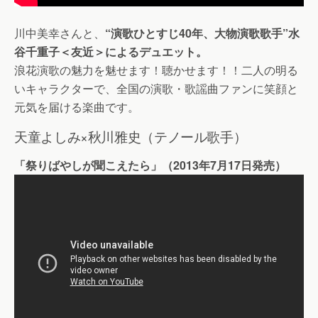
川中美幸さんと、
“演歌ひとすじ40年、大物演歌歌手”水
谷千重子＜友近＞によるデュエット。
浪花演歌の魅力を魅せます！聴かせます！！二人の明る
いキャラクターで、全国の演歌・歌謡曲ファンに笑顔と
元気を届ける楽曲です。
天童よしみ×秋川雅史（テノール歌手）
「祭りばやしが聞こえたら」（2013年7月17日発売）