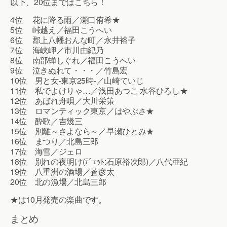
以下、20位まではこちら！
4位 花に降る雨／瀬口侑希★
5位 峠越え／福田こうへい
6位 郡上八幡おんな町／永井裕子
7位 海峡岬／市川由紀乃
8位 南部蝉しぐれ／福田こうへい
9位 泣きぬれて・・・／竹島宏
10位 男と女-東京25時-／山崎ていじ
11位 私でよけりゃ…／浅田あつこ 水谷ひろし★
12位 あばれ舟唄／大川栄策
13位 ロマンティック東京／はやぶさ★
14位 酔歌／吉幾三
15位 別離～さよなら～／早瀬ひとみ★
16位 まつり／北島三郎
17位 海雪／ジェロ
18位 別れの夜明け(ﾃﾞｪｯﾄ:石原裕次郎)／八代亜紀
19位 八重洲の酒場／蒼彦太
20位 北の漁場／北島三郎
★は10月発売の楽曲です。
まとめ