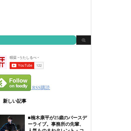
RSS購読
新しい記事
■楠木康平が25歳のバースデ
ーライブ。事務所の先輩、
人気ものまねタレント・コ