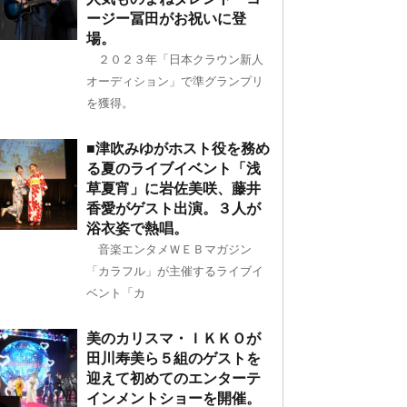
ージー冨田がお祝いに登
場。
２０２３年「日本クラウン新人
オーディション」で準グランプリ
を獲得。
■津吹みゆがホスト役を務め
る夏のライブイベント「浅
草夏宵」に岩佐美咲、藤井
香愛がゲスト出演。３人が
浴衣姿で熱唱。
音楽エンタメＷＥＢマガジン
「カラフル」が主催するライブイ
ベント「カ
美のカリスマ・ＩＫＫＯが
田川寿美ら５組のゲストを
迎えて初めてのエンターテ
インメントショーを開催。