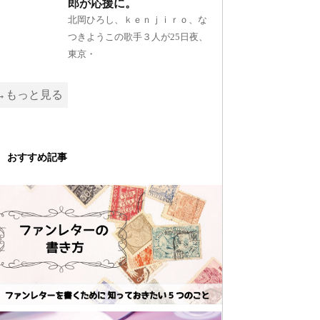
郎が応援に。
北岡ひろし、ｋｅｎｊｉｒｏ、な
つきようこの歌手３人が25日夜、
東京・
→もっと見る
おすすめ記事