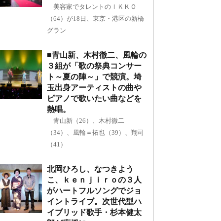
美容家でタレントのＩＫＫＯ
（64）が18日、東京・港区の新橋
グラン
■青山新、木村徹二、風輪の
３組が「歌の祭典コンサー
ト～夏の陣～」で競演。埼
玉出身アーティストの曲や
ピアノで歌いたい曲などを
熱唱。
青山新（26）、木村徹二
（34）、風輪＝拓也（39）、翔司
（41）
北岡ひろし、なつきよう
こ、ｋｅｎｊｉｒｏの３人
がハートフルソングでジョ
イントライブ。次世代型ハ
イブリッド歌手・杉本健太