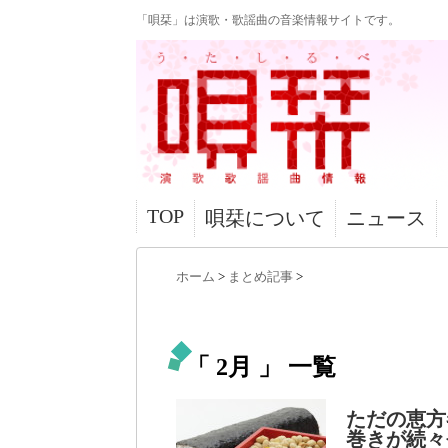
「唄栞」は演歌・歌謡曲の音楽情報サイトです。
TOP
唄栞について
ニュース
ホーム
>
まとめ記事
>
「 2月 」 一覧
ただの恵方
巻きが続々