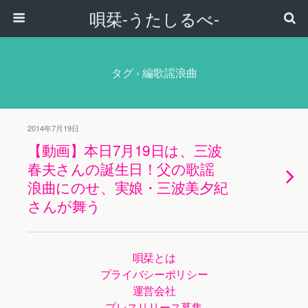
唄栞-うたしるべ-
タグ › 編歌謡浪曲
2014年7月19日
【動画】本日7月19日は、三波
春夫さんの誕生日！父の歌謡
浪曲にのせ、実娘・三波美夕紀
さんが舞う
唄栞とは
プライバシーポリシー
運営会社
プレスリリース募集