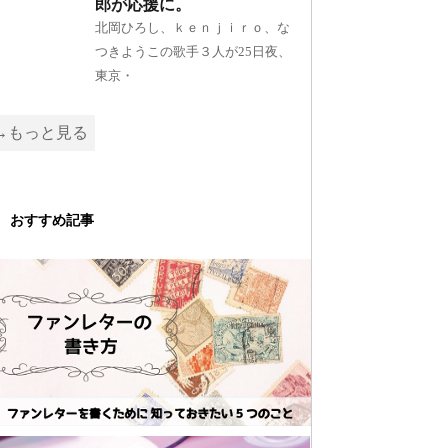
郎が応援に。
北岡ひろし、ｋｅｎｊｉｒｏ、な
つきようこの歌手３人が25日夜、
東京・
→もっと見る
おすすめ記事