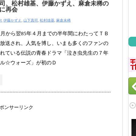
司、松村雄基、伊藤かずえ、麻倉未稀の
に再会
ス
伊藤かずえ
,
山下真司
,
松村雄基
,
麻倉未稀
0月から翌85年４月までの半年間にわたってＴＢ
放送され、人気を博し、いまも多くのファンの
れている伝説の青春ドラマ「泣き虫先生の７年
ル☆ウォーズ」が初のＤ
ポンサーリンク