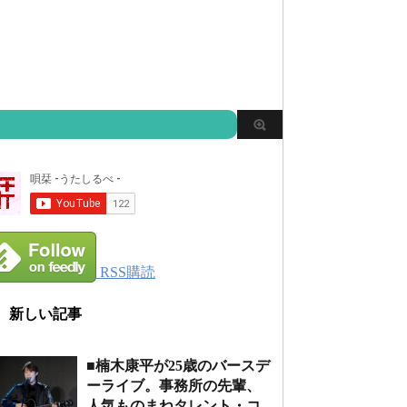
RSS購読
新しい記事
■楠木康平が25歳のバースデ
ーライブ。事務所の先輩、
人気ものまねタレント・コ