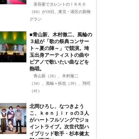
美容家でタレントのＩＫＫＯ
（64）が18日、東京・港区の新橋
グラン
■青山新、木村徹二、風輪の
３組が「歌の祭典コンサー
ト～夏の陣～」で競演。埼
玉出身アーティストの曲や
ピアノで歌いたい曲などを
熱唱。
青山新（26）、木村徹二
（34）、風輪＝拓也（39）、翔司
（41）
北岡ひろし、なつきよう
こ、ｋｅｎｊｉｒｏの３人
がハートフルソングでジョ
イントライブ。次世代型ハ
イブリッド歌手・杉本健太