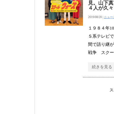
見。山下真
４人が久々
2019/08/28 |
ニュー
１９８４年1
Ｓ系テレビで
間で語り継が
戦争 スクー
続きを見る
ス