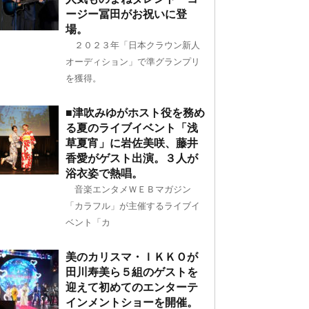
ージー冨田がお祝いに登
場。
２０２３年「日本クラウン新人
オーディション」で準グランプリ
を獲得。
■津吹みゆがホスト役を務め
る夏のライブイベント「浅
草夏宵」に岩佐美咲、藤井
香愛がゲスト出演。３人が
浴衣姿で熱唱。
音楽エンタメＷＥＢマガジン
「カラフル」が主催するライブイ
ベント「カ
美のカリスマ・ＩＫＫＯが
田川寿美ら５組のゲストを
迎えて初めてのエンターテ
インメントショーを開催。