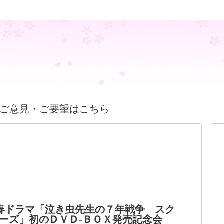
ご意見・ご要望はこちら
春ドラマ「泣き虫先生の７年戦争 スク
ーズ」初のＤＶＤ-ＢＯＸ発売記念会