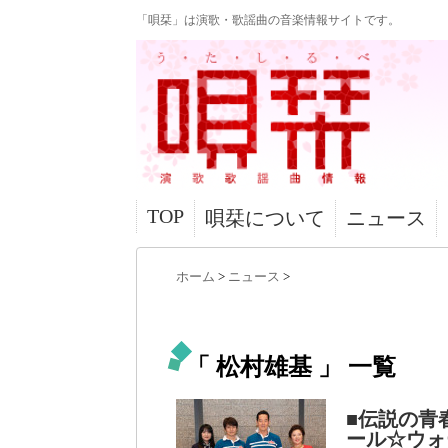
「唄栞」は演歌・歌謡曲の音楽情報サイトです。
TOP
唄栞について
ニュース
ホーム
>
ニュース
>
「 松村雄基 」 一覧
■伝説の青
ール☆ウォ