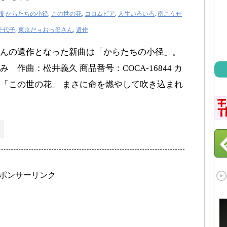
報
からたちの小径
,
この世の花
,
コロムビア
,
人生いろいろ
,
南こうせ
千代子
,
東京だョおっ母さん
,
遺作
んの遺作となった新曲は「からたちの小径」。
 作曲：松井義久 商品番号：COCA-16844 カ
「この世の花」 まさに命を燃やして吹き込まれ
ポンサーリンク