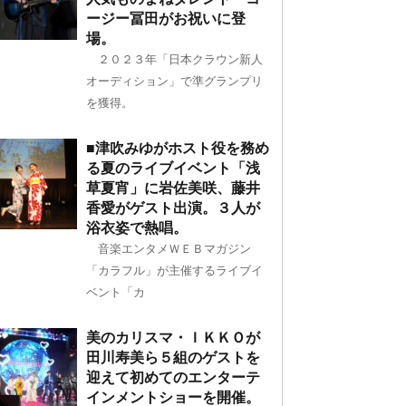
ージー冨田がお祝いに登
場。
２０２３年「日本クラウン新人
オーディション」で準グランプリ
を獲得。
■津吹みゆがホスト役を務め
る夏のライブイベント「浅
草夏宵」に岩佐美咲、藤井
香愛がゲスト出演。３人が
浴衣姿で熱唱。
音楽エンタメＷＥＢマガジン
「カラフル」が主催するライブイ
ベント「カ
美のカリスマ・ＩＫＫＯが
田川寿美ら５組のゲストを
迎えて初めてのエンターテ
インメントショーを開催。