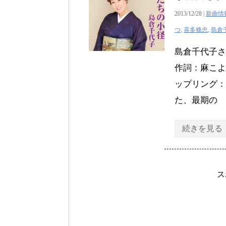
2013/12/28 |
新曲情
つ
,
喜多條忠
,
島倉
島倉千代子さ
作詞：麻こよみ
ップリング：
た、最期の
続きを見る
ス