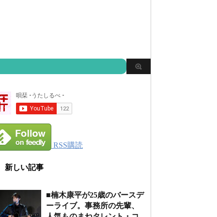
RSS購読
新しい記事
■楠木康平が25歳のバースデ
ーライブ。事務所の先輩、
人気ものまねタレント・コ