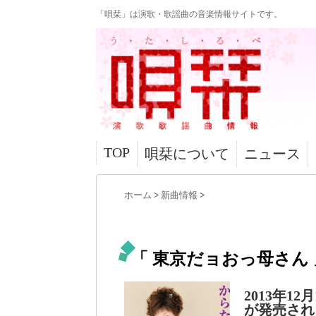
「唄栞」は演歌・歌謡曲の音楽情報サイトです。
TOP
唄栞について
ニュース
ホーム
>
新曲情報
>
「 東京だョおっ母さん 
2013年
が発売され