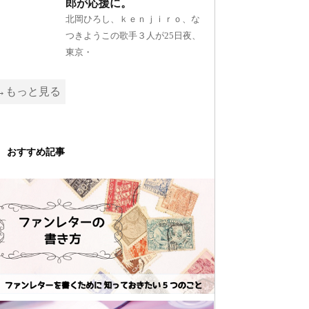
郎が応援に。
北岡ひろし、ｋｅｎｊｉｒｏ、な
つきようこの歌手３人が25日夜、
東京・
→もっと見る
おすすめ記事