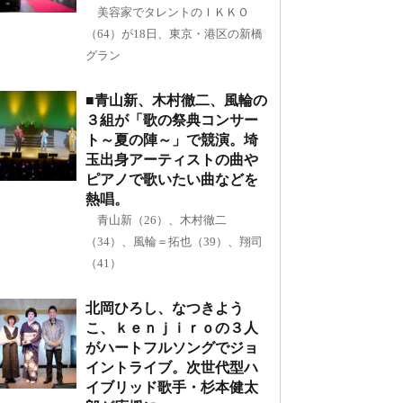
美容家でタレントのＩＫＫＯ
（64）が18日、東京・港区の新橋
グラン
■青山新、木村徹二、風輪の
３組が「歌の祭典コンサー
ト～夏の陣～」で競演。埼
玉出身アーティストの曲や
ピアノで歌いたい曲などを
熱唱。
青山新（26）、木村徹二
（34）、風輪＝拓也（39）、翔司
（41）
北岡ひろし、なつきよう
こ、ｋｅｎｊｉｒｏの３人
がハートフルソングでジョ
イントライブ。次世代型ハ
イブリッド歌手・杉本健太