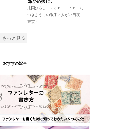
郎が応援に。
北岡ひろし、ｋｅｎｊｉｒｏ、な
つきようこの歌手３人が25日夜、
東京・
→もっと見る
おすすめ記事