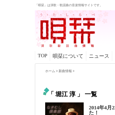
「唄栞」は演歌・歌謡曲の音楽情報サイトです。
TOP
唄栞について
ニュース
ホーム
>
新曲情報
>
「 堀江 淳 」 一覧
2014年
た！