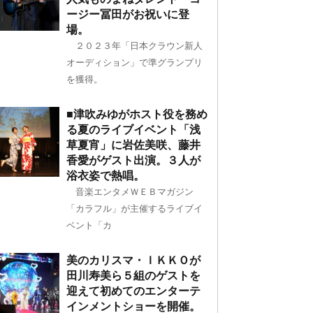
ージー冨田がお祝いに登
場。
２０２３年「日本クラウン新人
オーディション」で準グランプリ
を獲得。
■津吹みゆがホスト役を務め
る夏のライブイベント「浅
草夏宵」に岩佐美咲、藤井
香愛がゲスト出演。３人が
浴衣姿で熱唱。
音楽エンタメＷＥＢマガジン
「カラフル」が主催するライブイ
ベント「カ
美のカリスマ・ＩＫＫＯが
田川寿美ら５組のゲストを
迎えて初めてのエンターテ
インメントショーを開催。