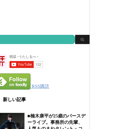
RSS購読
新しい記事
■楠木康平が25歳のバースデ
ーライブ。事務所の先輩、
人気ものまねタレント・コ