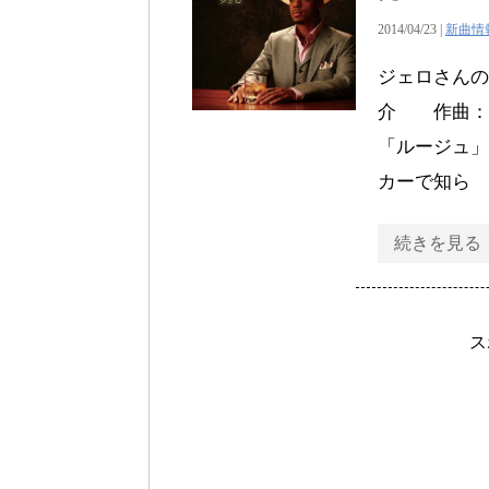
2014/04/23 |
新曲情
ジェロさんの
介 作曲：堀江
「ルージュ」
カーで知ら
続きを見る
ス