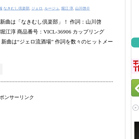
報
なきむし倶楽部
,
ジェロ
,
ルージュ
,
堀江 淳
,
山川啓介
新曲は「なきむし倶楽部」！ 作詞：山川啓
淳 商品番号：VICL-36906 カップリング
 新曲は“ジェロ流酒場” 作詞を数々のヒットメー
ポンサーリンク