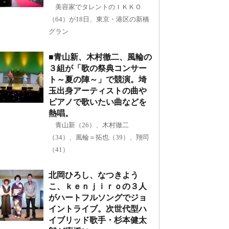
美容家でタレントのＩＫＫＯ
（64）が18日、東京・港区の新橋
グラン
■青山新、木村徹二、風輪の
３組が「歌の祭典コンサー
ト～夏の陣～」で競演。埼
玉出身アーティストの曲や
ピアノで歌いたい曲などを
熱唱。
青山新（26）、木村徹二
（34）、風輪＝拓也（39）、翔司
（41）
北岡ひろし、なつきよう
こ、ｋｅｎｊｉｒｏの３人
がハートフルソングでジョ
イントライブ。次世代型ハ
イブリッド歌手・杉本健太