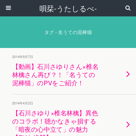
唄栞-うたしるべ-
タグ › 名うての泥棒猫
2014年9月7日
【動画】石川さゆりさん×椎名
林檎さん再び？！「名うての
泥棒猫」のPVをご紹介！
2014年4月2日
【石川さゆり×椎名林檎】異色
のコラボ！聴かなきゃ損する
「暗夜の心中立て」の魅力