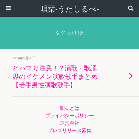
唄栞-うたしるべ-
タグ › 北川大
2014年9月28日
どハマり注意！？演歌・歌謡
界のイケメン演歌歌手まとめ
【若手男性演歌歌手】
唄栞とは
プライバシーポリシー
運営会社
プレスリリース募集