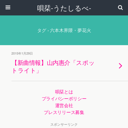
唄栞-うたしるべ-
タグ › 六本木界隈・夢花火
2015年1月29日
【新曲情報】山内惠介「スポッ
トライト」
唄栞とは
プライバシーポリシー
運営会社
プレスリリース募集
スポンサーリンク