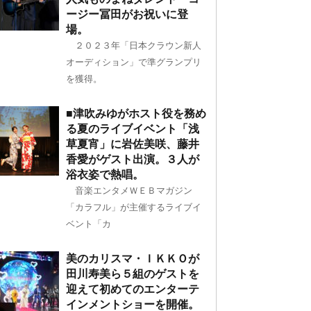
ージー冨田がお祝いに登
場。
２０２３年「日本クラウン新人
オーディション」で準グランプリ
を獲得。
■津吹みゆがホスト役を務め
る夏のライブイベント「浅
草夏宵」に岩佐美咲、藤井
香愛がゲスト出演。３人が
浴衣姿で熱唱。
音楽エンタメＷＥＢマガジン
「カラフル」が主催するライブイ
ベント「カ
美のカリスマ・ＩＫＫＯが
田川寿美ら５組のゲストを
迎えて初めてのエンターテ
インメントショーを開催。