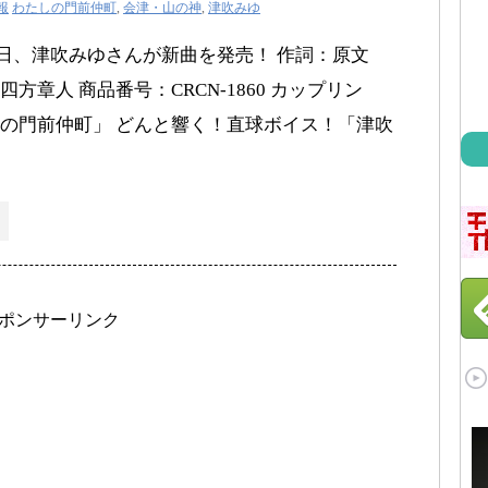
報
わたしの門前仲町
,
会津・山の神
,
津吹みゆ
月25日、津吹みゆさんが新曲を発売！ 作詞：原文
章人 商品番号：CRCN-1860 カップリン
の門前仲町」 どんと響く！直球ボイス！「津吹
ポンサーリンク