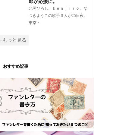
郎が応援に。
北岡ひろし、ｋｅｎｊｉｒｏ、な
つきようこの歌手３人が25日夜、
東京・
→もっと見る
おすすめ記事