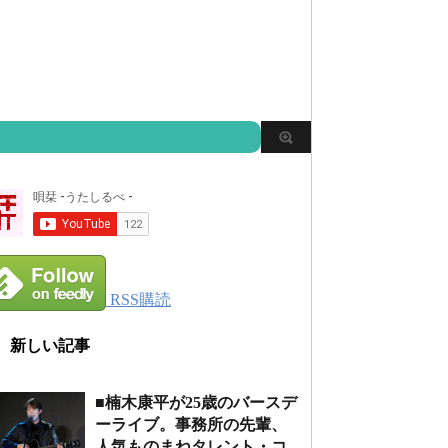
RSS購読
新しい記事
■楠木康平が25歳のバースデ
ーライブ。事務所の先輩、
人気ものまねタレント・コ