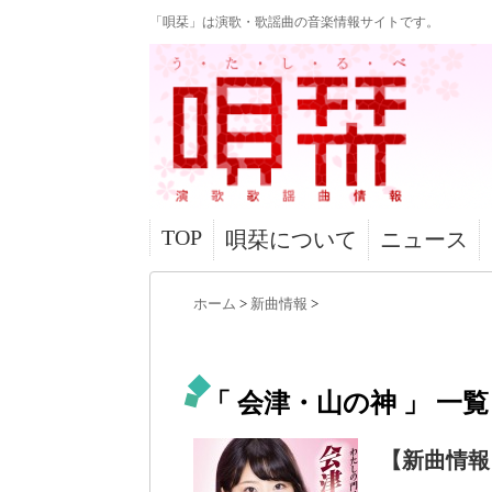
「唄栞」は演歌・歌謡曲の音楽情報サイトです。
TOP
唄栞について
ニュース
ホーム
>
新曲情報
>
「 会津・山の神 」 一覧
【新曲情報