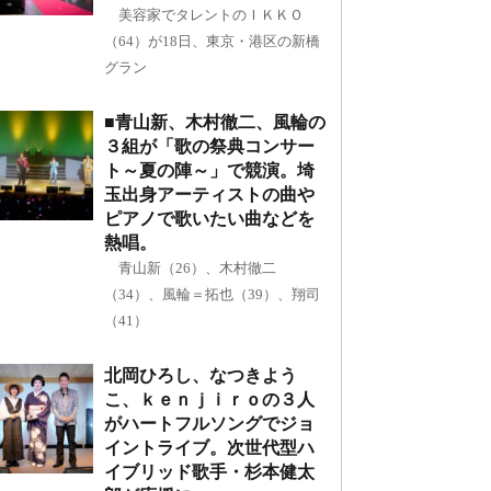
美容家でタレントのＩＫＫＯ
（64）が18日、東京・港区の新橋
グラン
■青山新、木村徹二、風輪の
３組が「歌の祭典コンサー
ト～夏の陣～」で競演。埼
玉出身アーティストの曲や
ピアノで歌いたい曲などを
熱唱。
青山新（26）、木村徹二
（34）、風輪＝拓也（39）、翔司
（41）
北岡ひろし、なつきよう
こ、ｋｅｎｊｉｒｏの３人
がハートフルソングでジョ
イントライブ。次世代型ハ
イブリッド歌手・杉本健太