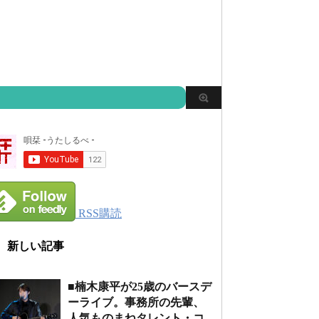
RSS購読
新しい記事
■楠木康平が25歳のバースデ
ーライブ。事務所の先輩、
人気ものまねタレント・コ