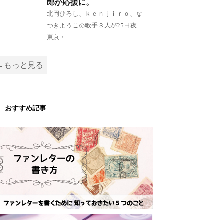
郎が応援に。
北岡ひろし、ｋｅｎｊｉｒｏ、な
つきようこの歌手３人が25日夜、
東京・
→もっと見る
おすすめ記事