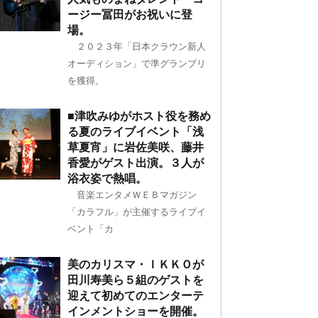
ージー冨田がお祝いに登
場。
２０２３年「日本クラウン新人
オーディション」で準グランプリ
を獲得。
■津吹みゆがホスト役を務め
る夏のライブイベント「浅
草夏宵」に岩佐美咲、藤井
香愛がゲスト出演。３人が
浴衣姿で熱唱。
音楽エンタメＷＥＢマガジン
「カラフル」が主催するライブイ
ベント「カ
美のカリスマ・ＩＫＫＯが
田川寿美ら５組のゲストを
迎えて初めてのエンターテ
インメントショーを開催。