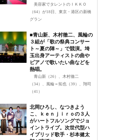
美容家でタレントのＩＫＫＯ
（64）が18日、東京・港区の新橋
グラン
■青山新、木村徹二、風輪の
３組が「歌の祭典コンサー
ト～夏の陣～」で競演。埼
玉出身アーティストの曲や
ピアノで歌いたい曲などを
熱唱。
青山新（26）、木村徹二
（34）、風輪＝拓也（39）、翔司
（41）
北岡ひろし、なつきよう
こ、ｋｅｎｊｉｒｏの３人
がハートフルソングでジョ
イントライブ。次世代型ハ
イブリッド歌手・杉本健太