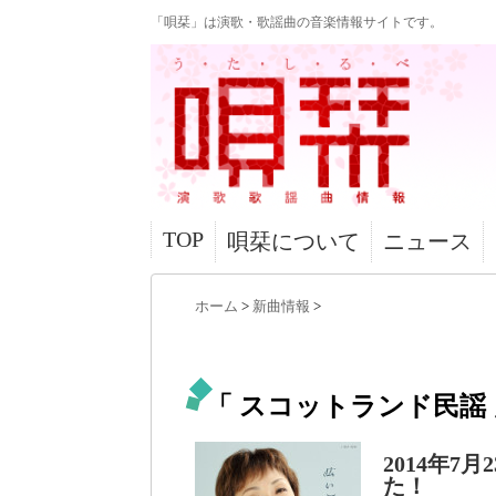
「唄栞」は演歌・歌謡曲の音楽情報サイトです。
TOP
唄栞について
ニュース
ホーム
>
新曲情報
>
「 スコットランド民謡 
2014年
た！