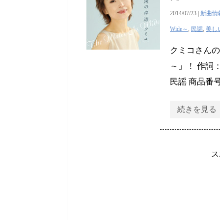
2014/07/23 |
新曲情
Wide～
,
民謡
,
美し
クミコさんの新曲
～」！ 作
民謡 商品番号
続きを見る
ス