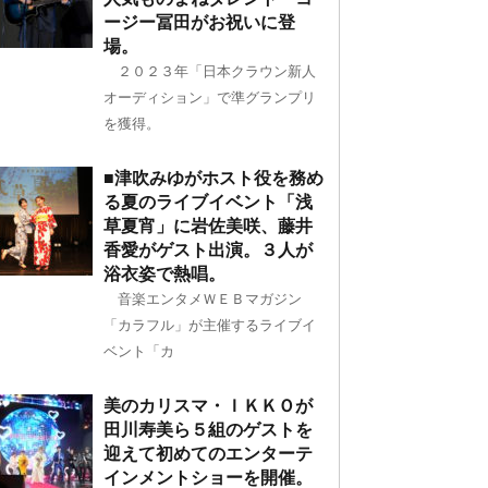
ージー冨田がお祝いに登
場。
２０２３年「日本クラウン新人
オーディション」で準グランプリ
を獲得。
■津吹みゆがホスト役を務め
る夏のライブイベント「浅
草夏宵」に岩佐美咲、藤井
香愛がゲスト出演。３人が
浴衣姿で熱唱。
音楽エンタメＷＥＢマガジン
「カラフル」が主催するライブイ
ベント「カ
美のカリスマ・ＩＫＫＯが
田川寿美ら５組のゲストを
迎えて初めてのエンターテ
インメントショーを開催。