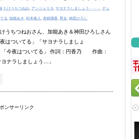
報
たけうちつねお
,
アンジェリカ
,
サヨナラしましょう・・・
,
デュ
てる
,
加能あき
,
杉本眞人
,
杏樹璃香
,
男女
,
神田ひろし
けうちつねおさん、加能あき＆神田ひろしさん
夜はついてる」「サヨナラしましょ
 「今夜はついてる」 作詞：円香乃 作曲：
サヨナラしましょう…」
ポンサーリンク