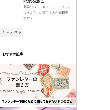
郎が応援に。
北岡ひろし、ｋｅｎｊｉｒｏ、な
つきようこの歌手３人が25日夜、
東京・
→もっと見る
おすすめ記事