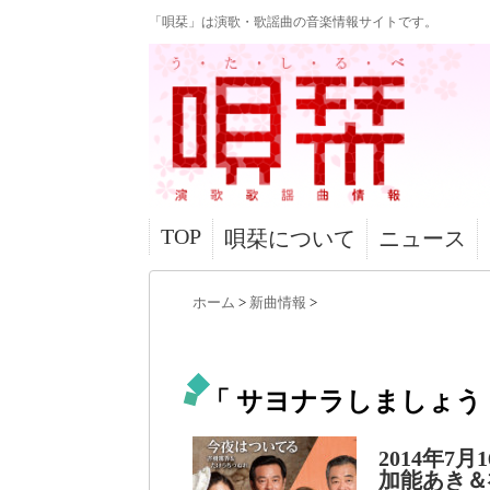
「唄栞」は演歌・歌謡曲の音楽情報サイトです。
TOP
唄栞について
ニュース
ホーム
>
新曲情報
>
「 サヨナラしましょう・
2014年
加能あき＆