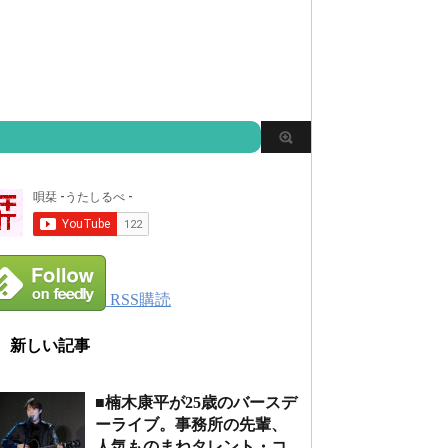
RSS購読
新しい記事
■楠木康平が25歳のバースデ
ーライブ。事務所の先輩、
人気ものまねタレント・コ