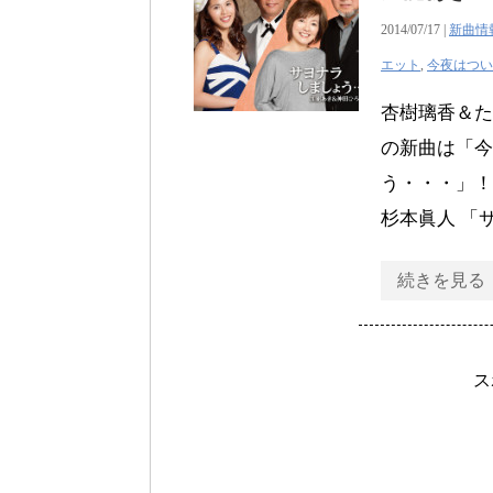
2014/07/17 |
新曲情
エット
,
今夜はつい
杏樹璃香＆た
の新曲は「今
う・・・」！
杉本眞人 「
続きを見る
ス