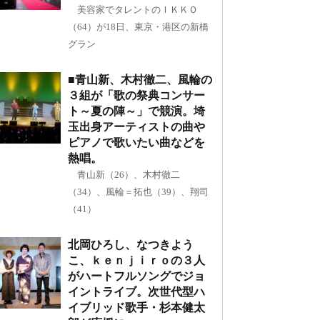
美容家でタレントのＩＫＫＯ
（64）が18日、東京・港区の新橋
グラン
■青山新、木村徹二、風輪の
３組が「歌の祭典コンサー
ト～夏の陣～」で競演。埼
玉出身アーティストの曲や
ピアノで歌いたい曲などを
熱唱。
青山新（26）、木村徹二
（34）、風輪＝拓也（39）、翔司
（41）
北岡ひろし、なつきよう
こ、ｋｅｎｊｉｒｏの３人
がハートフルソングでジョ
イントライブ。次世代型ハ
イブリッド歌手・杉本健太