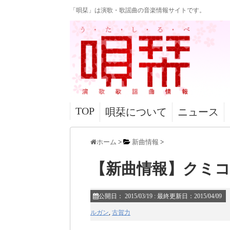
「唄栞」は演歌・歌謡曲の音楽情報サイトです。
TOP
唄栞について
ニュース
ホーム
>
新曲情報
>
【新曲情報】クミ
公開日：
2015/03/19
: 最終更新日：2015/04/09
ルガン
,
古賀力