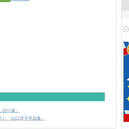
しぼり坂」
ろし「山口洋子作品集」