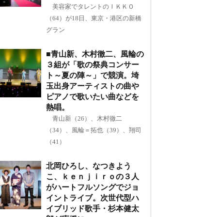
美容家でタレントのＩＫＫＯ
（64）が18日、東京・港区の新橋
グラン
■青山新、木村徹二、風輪の
３組が「歌の祭典コンサー
ト～夏の陣～」で競演。埼
玉出身アーティストの曲や
ピアノで歌いたい曲などを
熱唱。
青山新（26）、木村徹二
（34）、風輪＝拓也（39）、翔司
（41）
北岡ひろし、なつきよう
こ、ｋｅｎｊｉｒｏの３人
がハートフルソングでジョ
イントライブ。次世代型ハ
イブリッド歌手・杉本健太