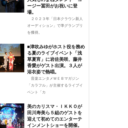
ージー冨田がお祝いに登
場。
２０２３年「日本クラウン新人
オーディション」で準グランプリ
を獲得。
■津吹みゆがホスト役を務め
る夏のライブイベント「浅
草夏宵」に岩佐美咲、藤井
香愛がゲスト出演。３人が
浴衣姿で熱唱。
音楽エンタメＷＥＢマガジン
「カラフル」が主催するライブイ
ベント「カ
美のカリスマ・ＩＫＫＯが
田川寿美ら５組のゲストを
迎えて初めてのエンターテ
インメントショーを開催。