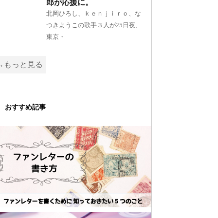
郎が応援に。
北岡ひろし、ｋｅｎｊｉｒｏ、な
つきようこの歌手３人が25日夜、
東京・
→もっと見る
おすすめ記事