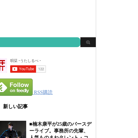
RSS購読
新しい記事
■楠木康平が25歳のバースデ
ーライブ。事務所の先輩、
人気ものまねタレント・コ