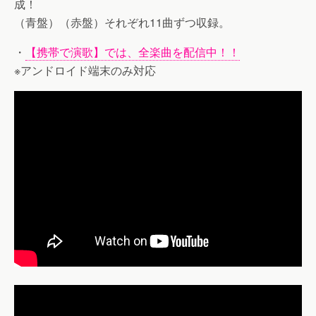
成！
（青盤）（赤盤）それぞれ11曲ずつ収録。
・
【携帯で演歌】では、全楽曲を配信中！！
※アンドロイド端末のみ対応