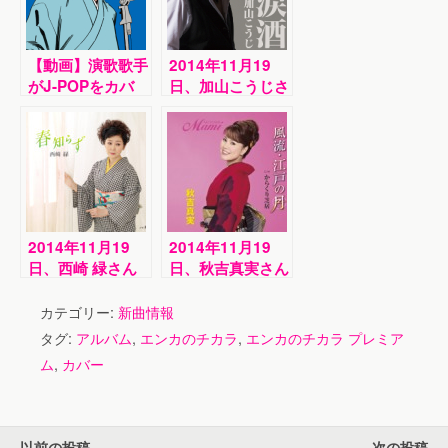
【動画】演歌歌手
2014年11月19
がJ-POPをカバ
日、加山こうじさ
ー！細川たかし＆
んが新曲を発売し
西尾夕紀の見事な
ました！
カバーを聴け！
2014年11月19
2014年11月19
日、西崎 緑さん
日、秋吉真実さん
が新曲を発売しま
が新曲を発売しま
した！
した！
カテゴリー:
新曲情報
タグ:
アルバム
,
エンカのチカラ
,
エンカのチカラ プレミア
ム
,
カバー
以前の投稿
次の投稿