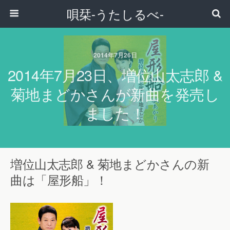
唄栞-うたしるべ-
2014年7月26日
2014年7月23日、増位山太志郎 &
菊地まどかさんが新曲を発売し
ました！
増位山太志郎 & 菊地まどかさんの新
曲は「屋形船」！