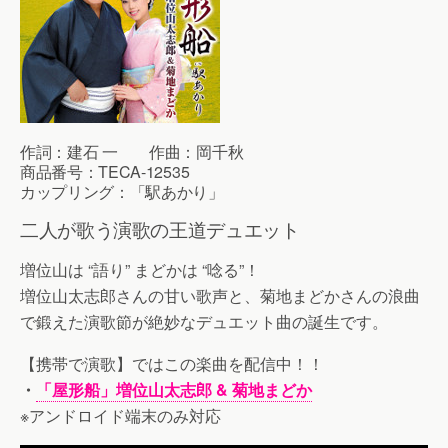
作詞：建石 一 作曲：岡千秋
商品番号：TECA-12535
カップリング：「駅あかり」
二人が歌う演歌の王道デュエット
増位山は “語り” まどかは “唸る”！
増位山太志郎さんの甘い歌声と、菊地まどかさんの浪曲
で鍛えた演歌節が絶妙なデュエット曲の誕生です。
【携帯で演歌】ではこの楽曲を配信中！！
・
「屋形船」増位山太志郎 & 菊地まどか
※アンドロイド端末のみ対応