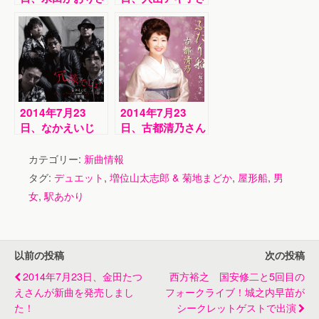
んが新曲を発売し
んが新曲を発売し
ました！
ました！
2014年7月23
2014年7月23
日、なかえいじ
日、古都清乃さん
with亜樹弛さんが
が新曲を発売しま
新曲を発売しまし
した！
カテゴリー:
新曲情報
た！
タグ:
デュエット
,
増位山太志郎 & 菊地まどか
,
屋形船
,
男
女
,
駅あかり
以前の投稿
次の投稿
2014年7月23日、金田たつ
西方裕之 国安修二と5回目の
えさんが新曲を発売しまし
フォークライブ！城之内早苗が
た！
シークレットゲストで出演