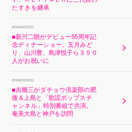
たすきを継承
2016年6月27日
■新川二朗がデビュー55周年記
念ディナーショー。五月みど
り、山川豊、島津悦子ら３５０
人がお祝いに
2016年5月25日
■吉幾三がダチョウ倶楽部の肥
後＆上島と「歌謡ポップスチ
ャンネル」特別番組で共演。
奄美大島と神戸を訪問