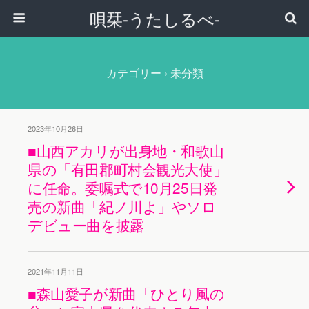
唄栞-うたしるべ-
カテゴリー ›
未分類
2023年10月26日
■山西アカリが出身地・和歌山
県の「有田郡町村会観光大使」
に任命。委嘱式で10月25日発
売の新曲「紀ノ川よ」やソロ
デビュー曲を披露
2021年11月11日
■森山愛子が新曲「ひとり風の