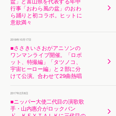
盆」と富山県を代表する年中
行事「おわら風の盆」のおわ
ら踊りと初コラボ。ヒットに
意欲満々
2018年10月17日
■ささきいさおがアニソンの
ワンマンライブ開催。「ロボ
ット、特撮編」「タツノコ、
宇宙ヒーロー編」と２部に分
けて公演。合わせて29曲熱唱
2017年2月8日
■ニッパー大使二代目の演歌歌
手・山内惠介がロックバン
ド、ＫＥＹＴＡＬＫに三代目の