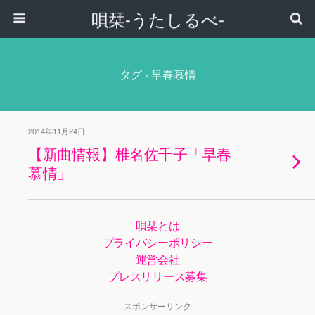
唄栞-うたしるべ-
タグ › 早春慕情
2014年11月24日
【新曲情報】椎名佐千子「早春
慕情」
唄栞とは
プライバシーポリシー
運営会社
プレスリリース募集
スポンサーリンク