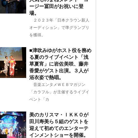
ージー冨田がお祝いに登
場。
２０２３年「日本クラウン新人
オーディション」で準グランプリ
を獲得。
■津吹みゆがホスト役を務め
る夏のライブイベント「浅
草夏宵」に岩佐美咲、藤井
香愛がゲスト出演。３人が
浴衣姿で熱唱。
音楽エンタメＷＥＢマガジン
「カラフル」が主催するライブイ
ベント「カ
美のカリスマ・ＩＫＫＯが
田川寿美ら５組のゲストを
迎えて初めてのエンターテ
インメントショーを開催。