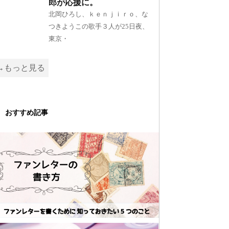
郎が応援に。
北岡ひろし、ｋｅｎｊｉｒｏ、な
つきようこの歌手３人が25日夜、
東京・
→もっと見る
おすすめ記事