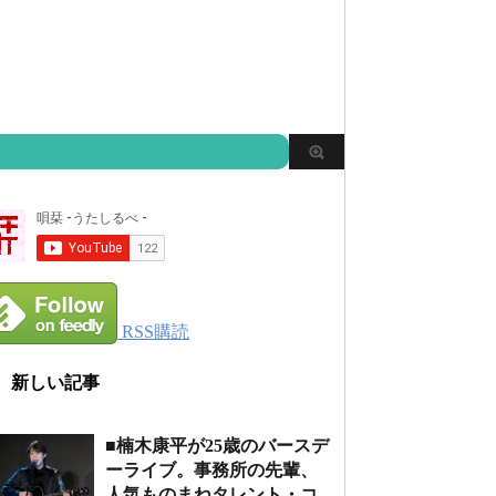
RSS購読
新しい記事
■楠木康平が25歳のバースデ
ーライブ。事務所の先輩、
人気ものまねタレント・コ