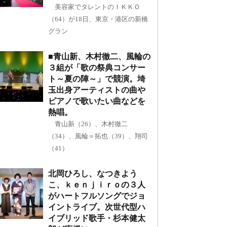
美容家でタレントのＩＫＫＯ
（64）が18日、東京・港区の新橋
グラン
■青山新、木村徹二、風輪の
３組が「歌の祭典コンサー
ト～夏の陣～」で競演。埼
玉出身アーティストの曲や
ピアノで歌いたい曲などを
熱唱。
青山新（26）、木村徹二
（34）、風輪＝拓也（39）、翔司
（41）
北岡ひろし、なつきよう
こ、ｋｅｎｊｉｒｏの３人
がハートフルソングでジョ
イントライブ。次世代型ハ
イブリッド歌手・杉本健太