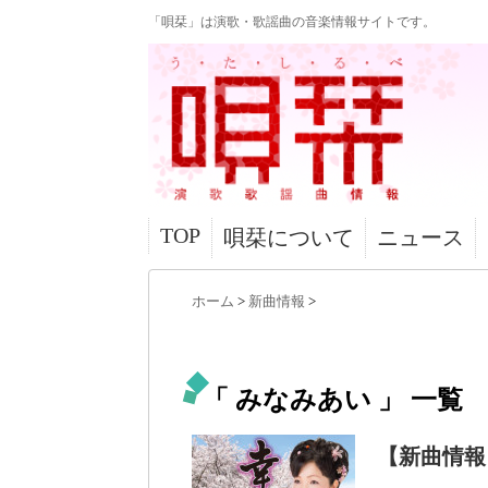
「唄栞」は演歌・歌謡曲の音楽情報サイトです。
TOP
唄栞について
ニュース
ホーム
>
新曲情報
>
「 みなみあい 」 一覧
【新曲情報