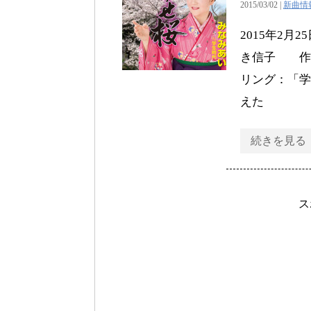
2015/03/02 |
新曲情
2015年2
き信子 作曲：
リング：「学
えた
続きを見る
ス