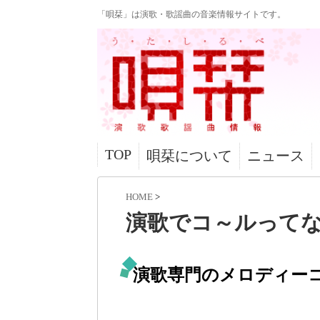
「唄栞」は演歌・歌謡曲の音楽情報サイトです。
TOP
唄栞について
ニュース
HOME
>
演歌でコ～ルって
演歌専門のメロディー