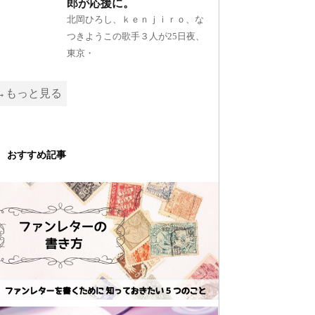
郎が応援に。
北岡ひろし、ｋｅｎｊｉｒｏ、な
つきようこの歌手３人が25日夜、
東京・
→もっと見る
おすすめ記事