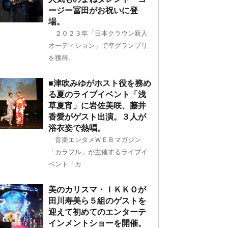
ージー冨田がお祝いに登
場。
２０２３年「日本クラウン新人
オーディション」で準グランプリ
を獲得。
■津吹みゆがホスト役を務め
る夏のライブイベント「浅
草夏宵」に岩佐美咲、藤井
香愛がゲスト出演。３人が
浴衣姿で熱唱。
音楽エンタメＷＥＢマガジン
「カラフル」が主催するライブイ
ベント「カ
美のカリスマ・ＩＫＫＯが
田川寿美ら５組のゲストを
迎えて初めてのエンターテ
インメントショーを開催。