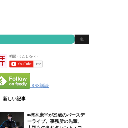
RSS購読
新しい記事
■楠木康平が25歳のバースデ
ーライブ。事務所の先輩、
人気ものまねタレント・コ