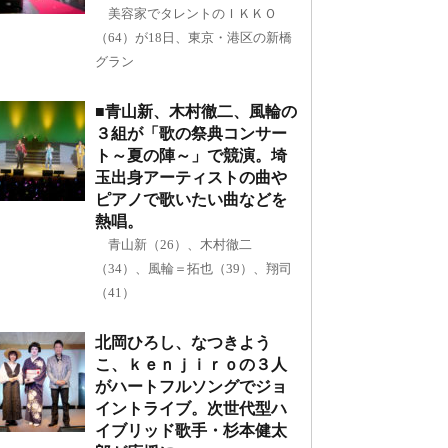
美容家でタレントのＩＫＫＯ
（64）が18日、東京・港区の新橋
グラン
■青山新、木村徹二、風輪の
３組が「歌の祭典コンサー
ト～夏の陣～」で競演。埼
玉出身アーティストの曲や
ピアノで歌いたい曲などを
熱唱。
青山新（26）、木村徹二
（34）、風輪＝拓也（39）、翔司
（41）
北岡ひろし、なつきよう
こ、ｋｅｎｊｉｒｏの３人
がハートフルソングでジョ
イントライブ。次世代型ハ
イブリッド歌手・杉本健太