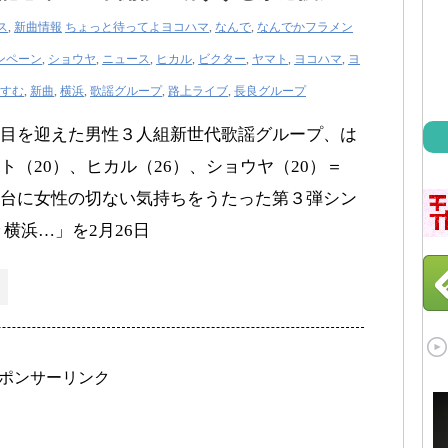
ス
,
新曲情報
ちょっと待ってよヨコハマ
,
なんで
,
なんでかフラメン
ンペーン
,
ショウヤ
,
ニュース
,
ヒカル
,
ビクター
,
ヤマト
,
ヨコハマ
,
ヨ
すむ
,
新曲
,
横浜
,
歌謡グループ
,
路上ライブ
,
長良グループ
目を迎えた男性３人組新世代歌謡グループ、は
ト（20）、ヒカル（26）、ショウヤ（20）＝
台に女性の切ない気持ちをうたった第３弾シン
 横浜…」を2月26日
ポンサーリンク