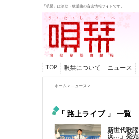
「唄栞」は演歌・歌謡曲の音楽情報サイトです。
TOP
唄栞について
ニュース
ホーム
>
ニュース
>
「 路上ライブ 」 一覧
新世代歌謡
浜…」発売