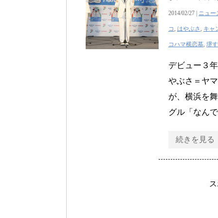
2014/02/27 |
ニュー
コ
,
はやぶさ
,
キャ
コハマ横恋慕
,
堺す
デビュー３年
やぶさ＝ヤマ
が、横浜を舞
グル「なんで
続きを見る
ス