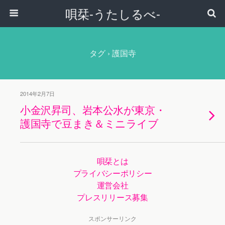
唄栞-うたしるべ-
タグ › 護国寺
2014年2月7日
小金沢昇司、岩本公水が東京・
護国寺で豆まき＆ミニライブ
唄栞とは
プライバシーポリシー
運営会社
プレスリリース募集
スポンサーリンク