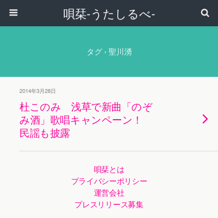
唄栞-うたしるべ-
タグ › 聖川湧
2014年3月28日
杜このみ 浅草で新曲「のぞ
み酒」歌唱キャンペーン！
民謡も披露
唄栞とは
プライバシーポリシー
運営会社
プレスリリース募集